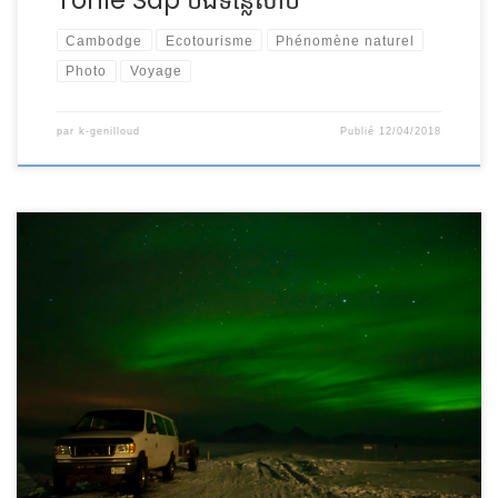
Tonlé Sap បឹងទន្លេសាប
Cambodge
Ecotourisme
Phénomène naturel
Photo
Voyage
par
k-genilloud
Publié
12/04/2018
Qui n’a jamais rêvé de vivre un instant uniK en découvrant
une aurore boréale ? Une nuit de février 2013 au nord de
l’Islande, j’ai eu mon premier rendez-vous avec ce
mythique phénomène naturel. Partie en voyage photo en
Islande en quête d’aurores boréales, ce voyage avait été
planifié en […]