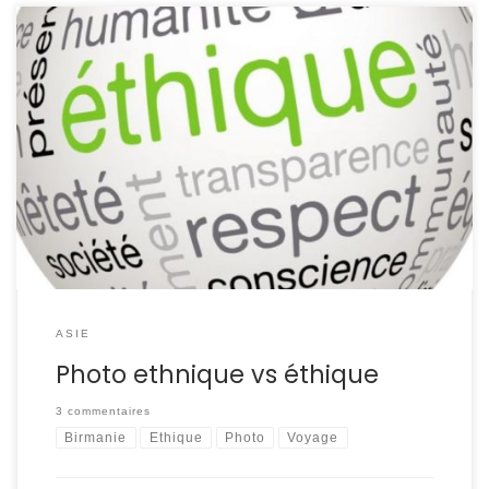
Vous êtes vous déjà demandé si vous deviez prendre
« cette » photo ? Cette question je me la pose dans
certaines situations qui m’amène à m’interroger sur « que
vais-je raconter avec cette image ? ». Chaque personne
interprétera une photo par rapport à ses affinités, ses
convictions, son vécu. C’est pourquoi elle […]
ASIE
Photo ethnique vs éthique
3 commentaires
Birmanie
Ethique
Photo
Voyage