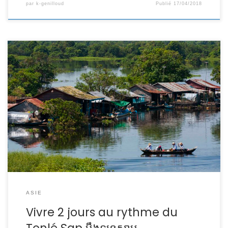
par
k-genilloud
Publié
17/04/2018
Le Cambodge est surtout connu pour les fabuleux temples
d’Ankor. Mais connaissez vous le Tonlé Sap ? Non ? Alors
Suivez moi, pour une expérience uniK, je vous emmène
voguer sur ce lac à la découverte de ses habitants, de ses
maisons flottantes, de sa faune et de ses crocodiles. […]
ASIE
Vivre 2 jours au rythme du