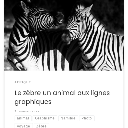
Blanc à rayures noires ou noir à rayures blanches ? Le
zèbre, équidé emblématique d’Afrique est caractérisé par
ces zébrures. Noires ou blanches, elles se déclinent aussi
dans des teintes grises et beiges. Au stade fœtal, les
rayures noires et blanches sont absentes. Le zébreau est
tout noir. On peut […]
AFRIQUE
Le zèbre un animal aux lignes
graphiques
2 commentaires
animal
Graphisme
Namibie
Photo
Voyage
Zèbre