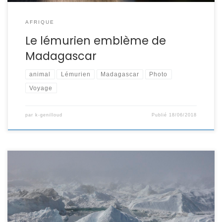
AFRIQUE
Le lémurien emblème de
Madagascar
animal
Lémurien
Madagascar
Photo
Voyage
par
k-genilloud
Publié
18/06/2018
Destination le Pole Nord Sur ma « Wish List » il y avait une
destination que je pensais inaccessible. Le « Pole Nord« . En
juillet 2011 j’ai réalisé ce rêve en embarquant sur un bateau