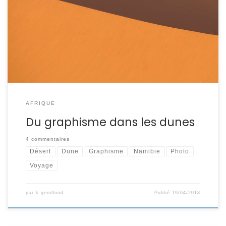
de sable on les imagine avec de belles formes arrondies.
Il est vrai que les dunes ont de belles courbes mais à y
regarder sous un angle différent on peut y découvrir des
lignes très graphiques. A Sossusvlei, au coeur […]
AFRIQUE
Du graphisme dans les dunes
4 commentaires
Désert
Dune
Graphisme
Namibie
Photo
Voyage
par
k-genilloud
Publié
19/04/2018