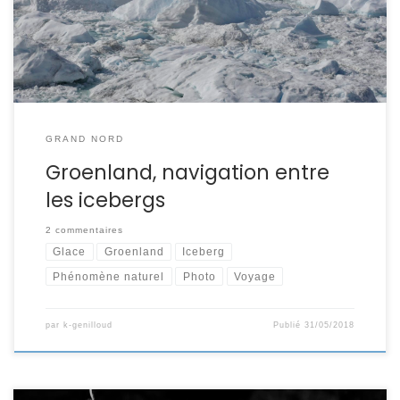
pour une croisière dans la baie de Disko au Groenland. Je
monte à bord à Kangerlussuaq pour 8 […]
GRAND NORD
Groenland, navigation entre
les icebergs
2 commentaires
Glace
Groenland
Iceberg
Phénomène naturel
Photo
Voyage
par
k-genilloud
Publié
31/05/2018