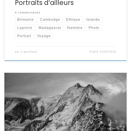
Portraits d’ailleurs
4 commentaires
Birmanie
Cambodge
Ethique
Islande
Laponie
Madagascar
Namibie
Photo
Portrait
Voyage
par
k-genilloud
Publié
10/05/2018
Voyage dans les airs L’aventure commence à l’aéroclub
de Genève. Un matin de septembre sous un ciel nuageux,
nous prenons place à bord d’un Piper Saratoga II HP pour
un vol au au dessus des Alpes. Joseph Raïs, notre pilote,
va nous faire vivre des sensations fortes. Après le
décollage […]