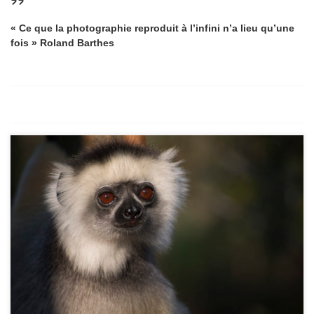
« Ce que la photographie reproduit à l’infini n’a lieu qu’une
fois » Roland Barthes
Animal endémique de Madagascar, le lémurien
appartient à la famille des primates. On recense une
centaine d’espèces. Parmi le plus connu, le Maki rendu
célèbre par le dessin animé « Madagascar ». Instant uniK
lors de ma rencontre avec le lémurien Lors de mon
voyage à Madagascar en septembre 2015, j’ai rencontré
[…]