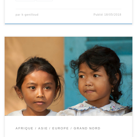
par
k-genilloud
Publié
18/05/2018
Il y a des pays où les gens se laissent plus facilement
prendre en photo que d’autre. Dans certaine culture, il
existe des croyances par rapport à la photo. Certain
pense qu’elle vole l’âme de la personne. Un portrait doit
donc se faire dans le respect et la dignité. Mon […]
AFRIQUE
ASIE
EUROPE
GRAND NORD