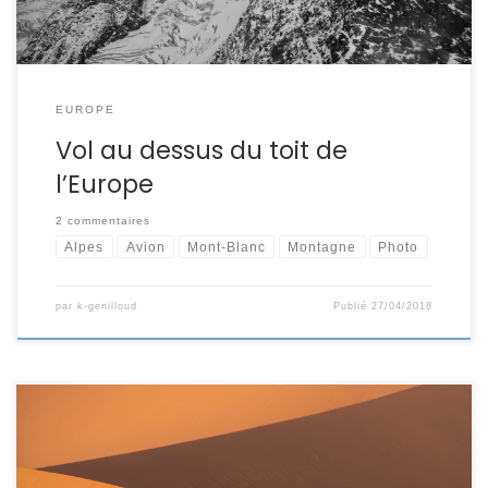
EUROPE
Vol au dessus du toit de
l’Europe
2 commentaires
Alpes
Avion
Mont-Blanc
Montagne
Photo
par
k-genilloud
Publié
27/04/2018
Lignes droites dans les dunes Quand on pense aux dunes