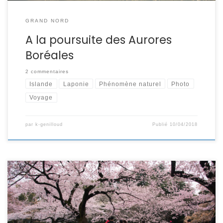
GRAND NORD
A la poursuite des Aurores
Boréales
2 commentaires
Islande
Laponie
Phénomène naturel
Photo
Voyage
par
k-genilloud
Publié
10/04/2018
Chaque année depuis le 8ème siècle, quand arrive le
printemps, le Japon vit au rythme de la floraison des
cerisiers (sakura en japonais) fleurs emblématiques du