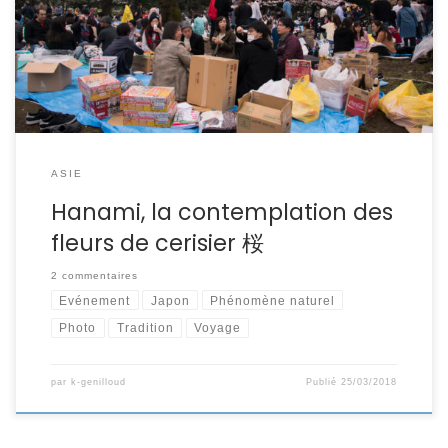
Japon et du Hanami. Tradition née sous l’ère Nara, la
floraison des sakuras coïncidait avec la plantation du riz.
Les paysans savouraient le saké […]
ASIE
Hanami, la contemplation des
fleurs de cerisier 桜
2 commentaires
Evénement
Japon
Phénomène naturel
Photo
Tradition
Voyage
par
k-genilloud
Publié
25/03/2018