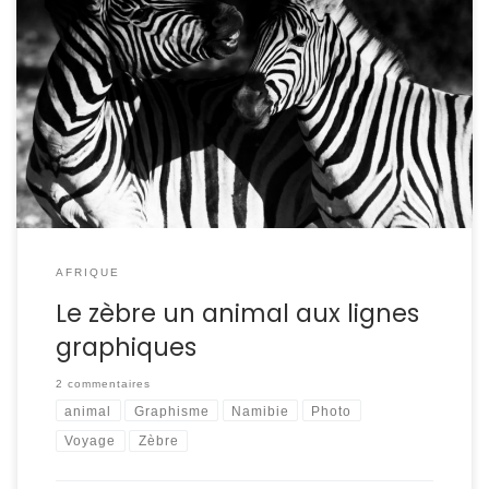
Blanc à rayures noires ou noir à rayures blanches ? Le
zèbre, équidé emblématique d’Afrique est caractérisé par
ces zébrures. Noires ou blanches, elles se déclinent aussi
dans des teintes grises et beiges. Au stade fœtal, les
rayures noires et blanches sont absentes. Le zébreau est
tout noir. On peut […]
AFRIQUE
Le zèbre un animal aux lignes
graphiques
2 commentaires
animal
Graphisme
Namibie
Photo
Voyage
Zèbre