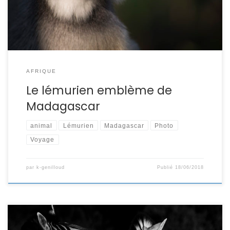
voyage à Madagascar en septembre 2015, j’ai rencontré
[…]
AFRIQUE
Le lémurien emblème de
Madagascar
animal
Lémurien
Madagascar
Photo
Voyage
par
k-genilloud
Publié
18/06/2018