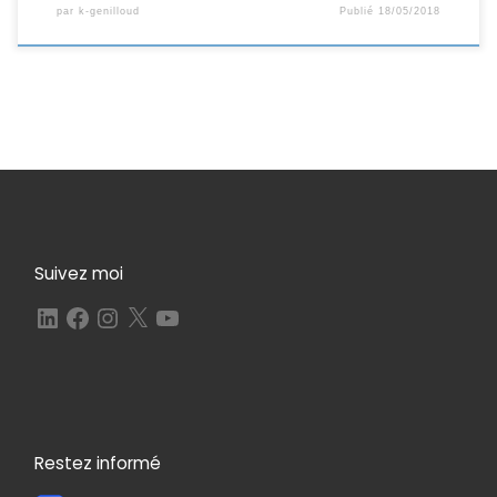
par
k-genilloud
Publié
18/05/2018
Suivez moi
LinkedIn
Facebook
Instagram
X
YouTube
Restez informé