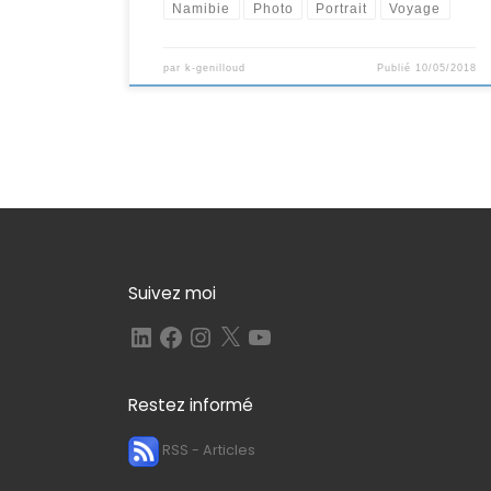
Namibie
Photo
Portrait
Voyage
par
k-genilloud
Publié
10/05/2018
Suivez moi
LinkedIn
Facebook
Instagram
X
YouTube
Restez informé
RSS - Articles