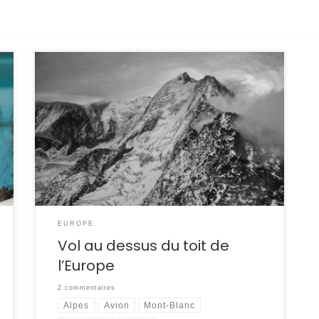
Voyage dans les airs L’aventure commence à
l’aéroclub de Genève. Un matin de septembre
sous un ciel nuageux, nous prenons place à
bord d’un Piper Saratoga II HP pour un vol au au
dessus des Alpes. Joseph Raïs, notre pilote, va
nous faire vivre des sensations fortes. Après le
décollage […]
EUROPE
Vol au dessus du toit de
l’Europe
2 commentaires
Alpes
Avion
Mont-Blanc