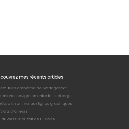
couvrez mes récents articles
 lémurien emblème de Madagascar
oenland, navigation entre les icebergs
 zèbre un animal aux lignes graphiques
traits d’ailleurs
l au dessus du toit de l’Europe