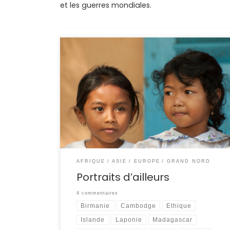
et les guerres mondiales.
Il y a des pays où les gens se laissent plus
facilement prendre en photo que d’autre. Dans
certaine culture, il existe des croyances par
rapport à la photo. Certain pense qu’elle vole
l’âme de la personne. Un portrait doit donc se
faire dans le respect et la dignité. Mon […]
AFRIQUE
ASIE
EUROPE
GRAND NORD
Portraits d’ailleurs
4 commentaires
Birmanie
Cambodge
Ethique
Islande
Laponie
Madagascar