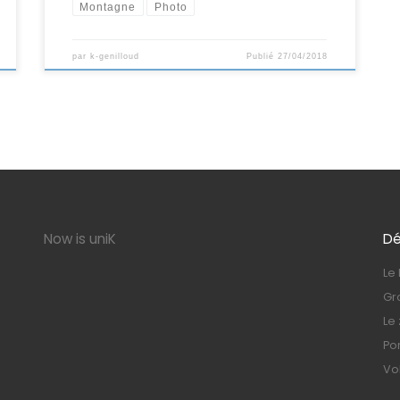
Montagne
Photo
par
k-genilloud
Publié
27/04/2018
Now is uniK
Dé
Le
Gr
Le
Por
Vo